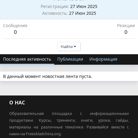
Регистрация
27 Июн 2025
Активность
27 Июн 2025
Сообщения
Реакции
0
0
Найти
Последняя активность
Публикации
Информация
В данный момент новостная лента пуста.
О НАС
Образовательная площадка с информационными
продуктами. Курсы, тренинги, книги, уроки, гайды,
материалы на различные тематики. Развивайся вместе с
нами на Freeskladchina.org.