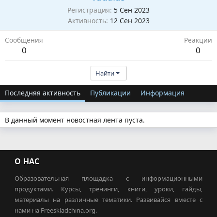
Регистрация
5 Сен 2023
Активность
12 Сен 2023
Сообщения
Реакции
0
0
Найти
Последняя активность
Публикации
Информация
В данный момент новостная лента пуста.
О НАС
Образовательная площадка с информационными
продуктами. Курсы, тренинги, книги, уроки, гайды,
материалы на различные тематики. Развивайся вместе с
нами на Freeskladchina.org.