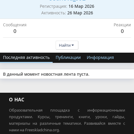
Регистрация
16 Мар 2026
Активность
26 Мар 2026
Сообщения
Реакции
0
0
Найти
Последняя активность
Публикации
Информация
В данный момент новостная лента пуста.
О НАС
Образовательная площадка с информационными
продуктами. Курсы, тренинги, книги, уроки, гайды,
материалы на различные тематики. Развивайся вместе с
нами на Freeskladchina.org.