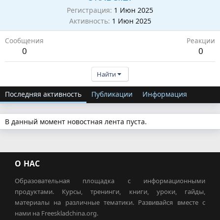
Регистрация
1 Июн 2025
Активность
1 Июн 2025
Сообщения
Реакции
0
0
Найти
Последняя активность
Публикации
Информация
В данный момент новостная лента пуста.
О НАС
Образовательная площадка с информационными
продуктами. Курсы, тренинги, книги, уроки, гайды,
материалы на различные тематики. Развивайся вместе с
нами на Freeskladchina.org.