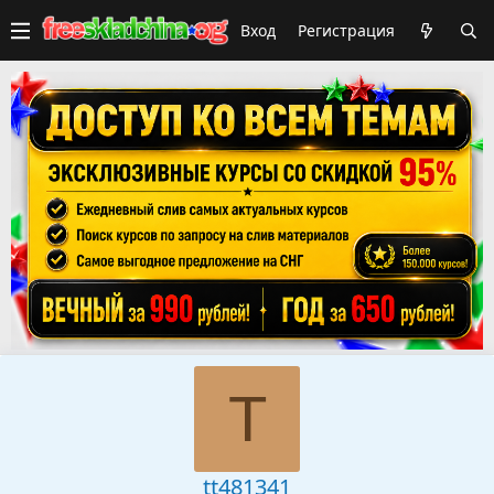
Вход
Регистрация
T
tt481341