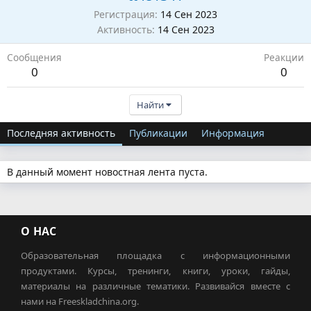
Регистрация
14 Сен 2023
Активность
14 Сен 2023
Сообщения
Реакции
0
0
Найти
Последняя активность
Публикации
Информация
В данный момент новостная лента пуста.
О НАС
Образовательная площадка с информационными
продуктами. Курсы, тренинги, книги, уроки, гайды,
материалы на различные тематики. Развивайся вместе с
нами на Freeskladchina.org.