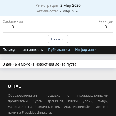
Регистрация
2 Мар 2026
Активность
2 Мар 2026
Сообщения
Реакции
0
0
Найти
Последняя активность
Публикации
Информация
В данный момент новостная лента пуста.
О НАС
Образовательная площадка с информационными
продуктами. Курсы, тренинги, книги, уроки, гайды,
материалы на различные тематики. Развивайся вместе с
нами на Freeskladchina.org.