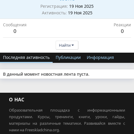
Регистрация
19 Ноя 2025
Активность
19 Ноя 2025
Сообщения
Реакции
0
0
Найти
Последняя активность
Публикации
Информация
В данный момент новостная лента пуста.
О НАС
Образовательная площадка с информационными
продуктами. Курсы, тренинги, книги, уроки, гайды,
материалы на различные тематики. Развивайся вместе с
нами на Freeskladchina.org.