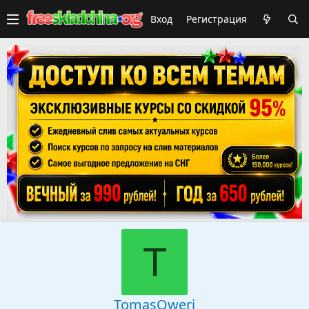
Вход
Регистрация
T
TomasQweri