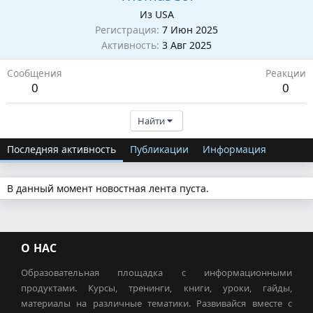
Из
USA
Регистрация
7 Июн 2025
Активность
3 Авг 2025
Сообщения
Реакции
0
0
Найти
Последняя активность
Публикации
Информация
В данный момент новостная лента пуста.
О НАС
Образовательная площадка с информационными
продуктами. Курсы, тренинги, книги, уроки, гайды,
материалы на различные тематики. Развивайся вместе с