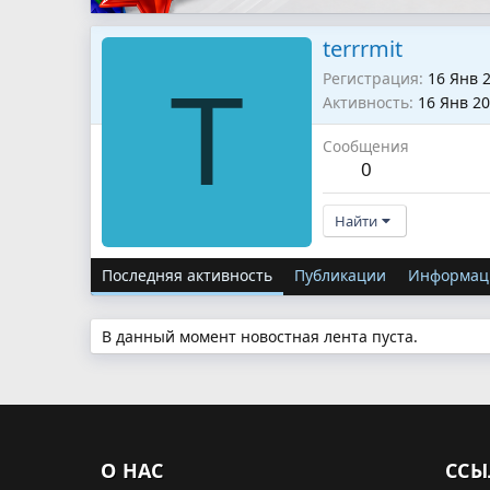
terrrmit
Регистрация
16 Янв 
T
Активность
16 Янв 2
Сообщения
0
Найти
Последняя активность
Публикации
Информац
В данный момент новостная лента пуста.
О НАС
ССЫ