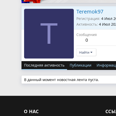
Teremok97
Регистрация
4 Июл 2
T
Активность
4 Июл 20
Сообщения
0
Найти
Последняя активность
Публикации
Информац
В данный момент новостная лента пуста.
О НАС
ССЫ