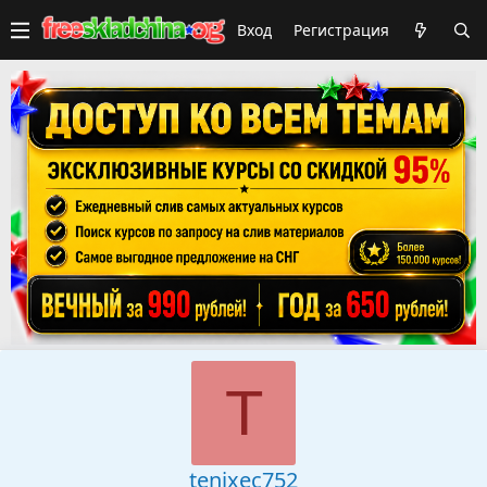
Вход
Регистрация
T
tenixec752