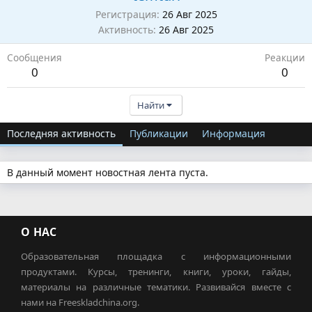
Регистрация
26 Авг 2025
Активность
26 Авг 2025
Сообщения
Реакции
0
0
Найти
Последняя активность
Публикации
Информация
В данный момент новостная лента пуста.
О НАС
Образовательная площадка с информационными
продуктами. Курсы, тренинги, книги, уроки, гайды,
материалы на различные тематики. Развивайся вместе с
нами на Freeskladchina.org.