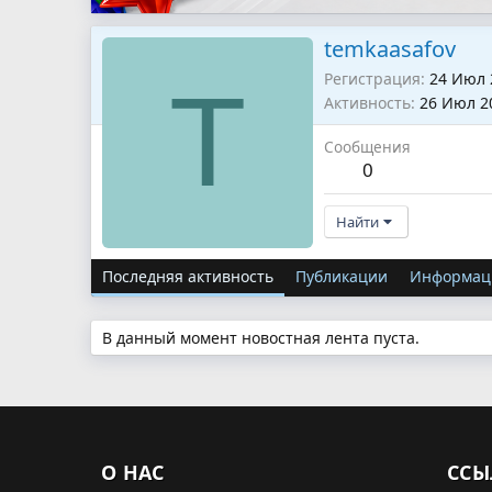
temkaasafov
Регистрация
24 Июл 
T
Активность
26 Июл 2
Сообщения
0
Найти
Последняя активность
Публикации
Информац
В данный момент новостная лента пуста.
О НАС
ССЫ