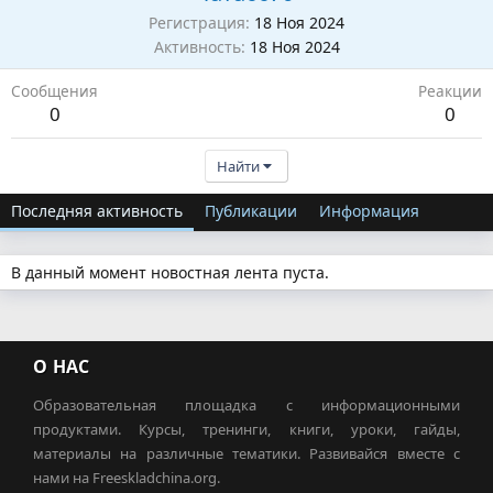
Регистрация
18 Ноя 2024
Активность
18 Ноя 2024
Сообщения
Реакции
0
0
Найти
Последняя активность
Публикации
Информация
В данный момент новостная лента пуста.
О НАС
Образовательная площадка с информационными
продуктами. Курсы, тренинги, книги, уроки, гайды,
материалы на различные тематики. Развивайся вместе с
нами на Freeskladchina.org.