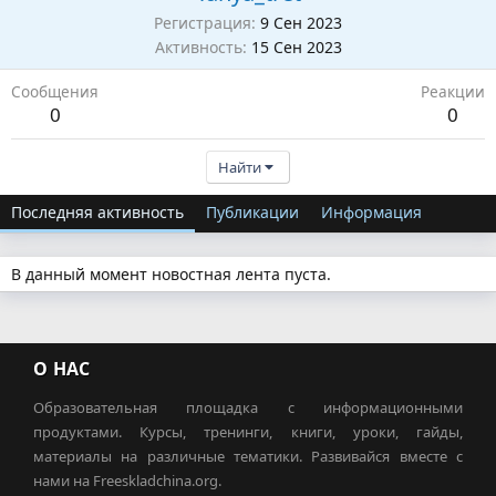
Регистрация
9 Сен 2023
Активность
15 Сен 2023
Сообщения
Реакции
0
0
Найти
Последняя активность
Публикации
Информация
В данный момент новостная лента пуста.
О НАС
Образовательная площадка с информационными
продуктами. Курсы, тренинги, книги, уроки, гайды,
материалы на различные тематики. Развивайся вместе с
нами на Freeskladchina.org.