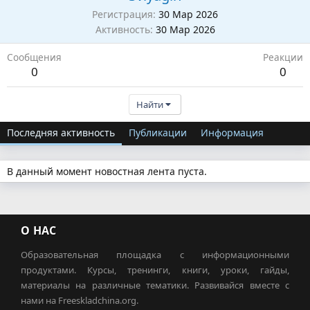
Регистрация
30 Мар 2026
Активность
30 Мар 2026
Сообщения
Реакции
0
0
Найти
Последняя активность
Публикации
Информация
В данный момент новостная лента пуста.
О НАС
Образовательная площадка с информационными
продуктами. Курсы, тренинги, книги, уроки, гайды,
материалы на различные тематики. Развивайся вместе с
нами на Freeskladchina.org.