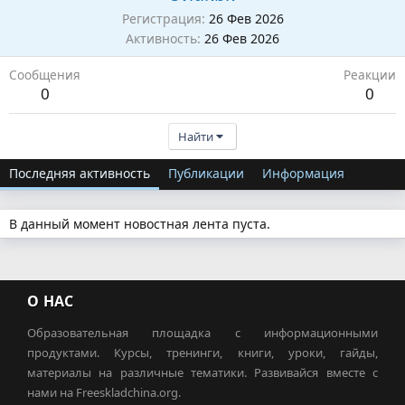
Регистрация
26 Фев 2026
Активность
26 Фев 2026
Сообщения
Реакции
0
0
Найти
Последняя активность
Публикации
Информация
В данный момент новостная лента пуста.
О НАС
Образовательная площадка с информационными
продуктами. Курсы, тренинги, книги, уроки, гайды,
материалы на различные тематики. Развивайся вместе с
нами на Freeskladchina.org.