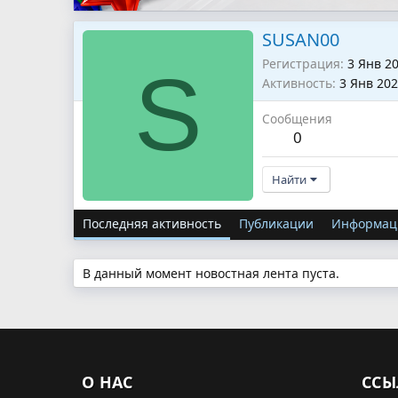
SUSAN00
Регистрация
3 Янв 2
S
Активность
3 Янв 20
Сообщения
0
Найти
Последняя активность
Публикации
Информац
В данный момент новостная лента пуста.
О НАС
ССЫ