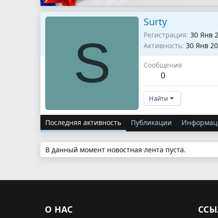
Surty
Регистрация
30 Янв 
S
Активность
30 Янв 2
Сообщения
0
Найти
Последняя активность
Публикации
Информац
В данный момент новостная лента пуста.
О НАС
ССЫ