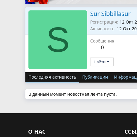
Sur Sibbillasur
Регистрация
12 Окт 
S
Активность
12 Окт 2
Сообщения
0
Найти
Последняя активность
Публикации
Информац
В данный момент новостная лента пуста.
О НАС
ССЫ