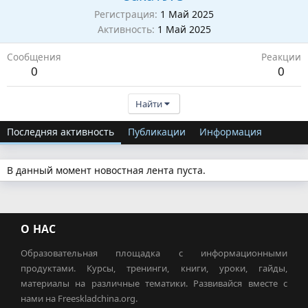
Регистрация
1 Май 2025
Активность
1 Май 2025
Сообщения
Реакции
0
0
Найти
Последняя активность
Публикации
Информация
В данный момент новостная лента пуста.
О НАС
Образовательная площадка с информационными
продуктами. Курсы, тренинги, книги, уроки, гайды,
материалы на различные тематики. Развивайся вместе с
нами на Freeskladchina.org.