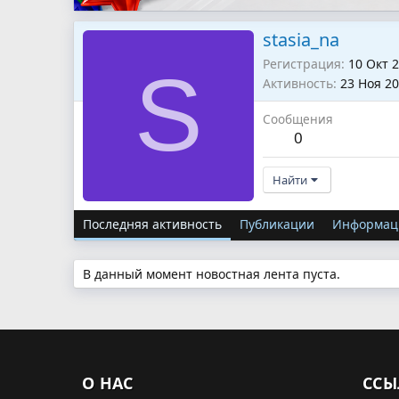
stasia_na
Регистрация
10 Окт 
S
Активность
23 Ноя 2
Сообщения
0
Найти
Последняя активность
Публикации
Информац
В данный момент новостная лента пуста.
О НАС
ССЫ