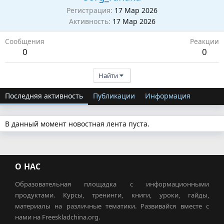
Регистрация
17 Мар 2026
Активность
17 Мар 2026
Сообщения
Реакции
0
0
Найти
Последняя активность
Публикации
Информация
В данный момент новостная лента пуста.
О НАС
Образовательная площадка с информационными
продуктами. Курсы, тренинги, книги, уроки, гайды,
материалы на различные тематики. Развивайся вместе с
нами на Freeskladchina.org.