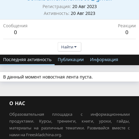
Регистрация
20 Авг 2023
Активность
20 Авг 2023
Сообщения
Реакции
0
0
Найти
Последняя активность
Публикации
Информация
В данный момент новостная лента пуста.
О НАС
Образовательная площадка с информационными
продуктами. Курсы, тренинги, книги, уроки, гайды,
материалы на различные тематики. Развивайся вместе с
нами на Freeskladchina.org.