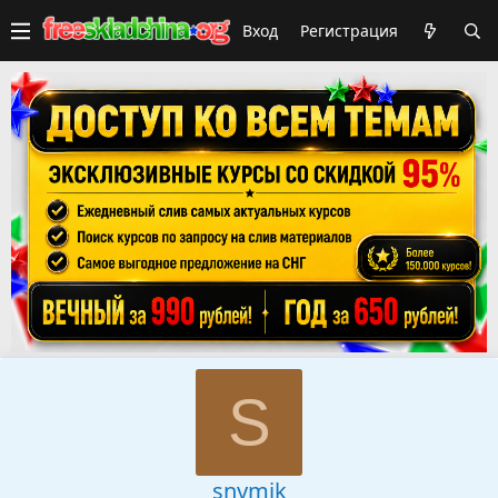
Вход
Регистрация
S
snymik