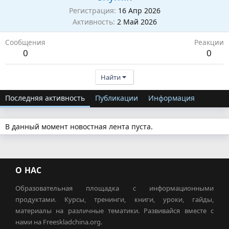
Регистрация
16 Апр 2026
Активность
2 Май 2026
Сообщения
Реакции
0
0
Найти
Последняя активность
Публикации
Информация
В данный момент новостная лента пуста.
О НАС
Образовательная площадка с информационными
продуктами. Курсы, тренинги, книги, уроки, гайды,
материалы на различные тематики. Развивайся вместе с
нами на Freeskladchina.org.