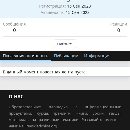
Регистрация
15 Сен 2023
Активность
15 Сен 2023
Сообщения
Реакции
0
0
Найти
Последняя активность
Публикации
Информация
В данный момент новостная лента пуста.
О НАС
Образовательная площадка с информационными
продуктами. Курсы, тренинги, книги, уроки, гайды,
материалы на различные тематики. Развивайся вместе с
нами на Freeskladchina.org.