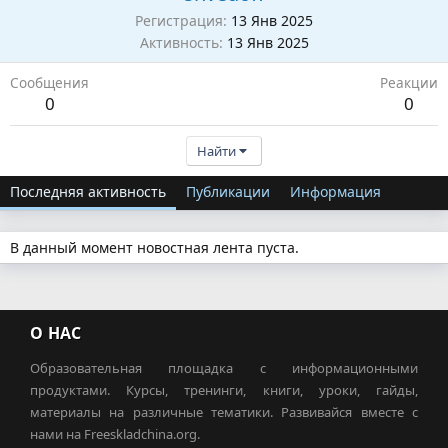
Регистрация
13 Янв 2025
Активность
13 Янв 2025
Сообщения
Реакции
0
0
Найти
Последняя активность
Публикации
Информация
В данный момент новостная лента пуста.
О НАС
Образовательная площадка с информационными
продуктами. Курсы, тренинги, книги, уроки, гайды,
материалы на различные тематики. Развивайся вместе с
нами на Freeskladchina.org.