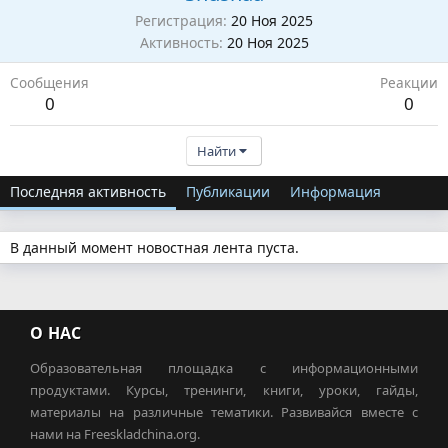
Регистрация
20 Ноя 2025
Активность
20 Ноя 2025
Сообщения
Реакции
0
0
Найти
Последняя активность
Публикации
Информация
В данный момент новостная лента пуста.
О НАС
Образовательная площадка с информационными
продуктами. Курсы, тренинги, книги, уроки, гайды,
материалы на различные тематики. Развивайся вместе с
нами на Freeskladchina.org.