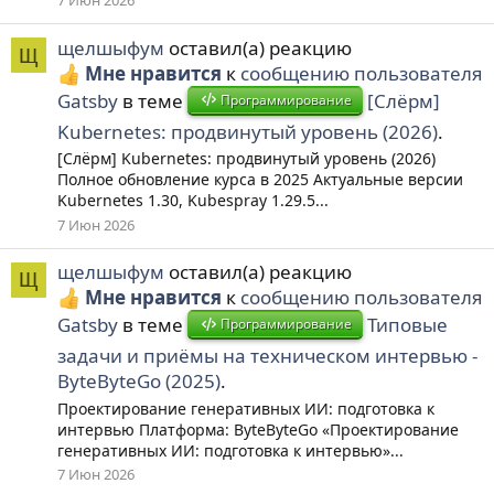
7 Июн 2026
щелшыфум
оставил(а) реакцию
Щ
Мне нравится
к
сообщению пользователя
Gatsby
в теме
[Слёрм]
Программирование
Kubernetes: продвинутый уровень (2026)
.
[Слёрм] Kubernetes: продвинутый уровень (2026)
Полное обновление курса в 2025 Актуальные версии
Kubernetes 1.30, Kubespray 1.29.5...
7 Июн 2026
щелшыфум
оставил(а) реакцию
Щ
Мне нравится
к
сообщению пользователя
Gatsby
в теме
Типовые
Программирование
задачи и приёмы на техническом интервью -
ByteByteGo (2025)
.
Проектирование генеративных ИИ: подготовка к
интервью Платформа: ByteByteGo «Проектирование
генеративных ИИ: подготовка к интервью»...
7 Июн 2026