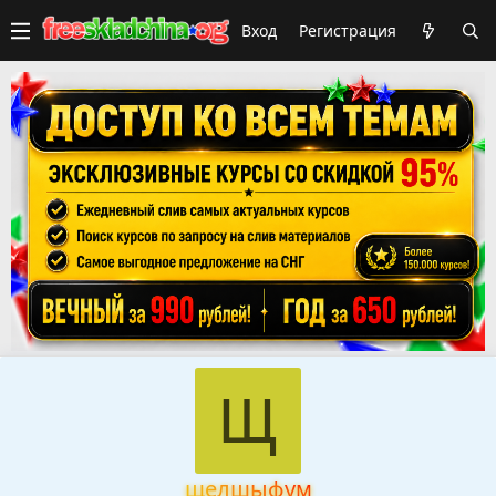
Вход
Регистрация
Щ
щелшыфум