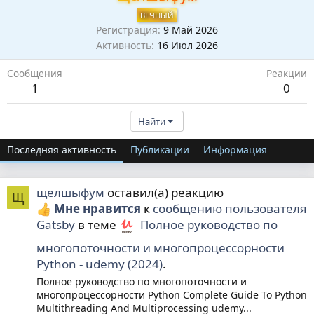
ВЕЧНЫЙ
Регистрация
9 Май 2026
Активность
16 Июл 2026
Сообщения
Реакции
1
0
Найти
Последняя активность
Публикации
Информация
щелшыфум
оставил(а) реакцию
Щ
Мне нравится
к
сообщению пользователя
Gatsby
в теме
Полное руководство по
многопоточности и многопроцессорности
Python - udemy (2024)
.
Полное руководство по многопоточности и
многопроцессорности Python Complete Guide To Python
Multithreading And Multiprocessing udemy...