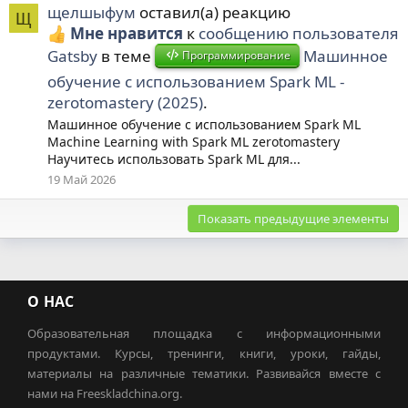
щелшыфум
оставил(а) реакцию
Щ
Мне нравится
к
сообщению пользователя
Gatsby
в теме
Машинное
Программирование
обучение с использованием Spark ML -
zerotomastery (2025)
.
Машинное обучение с использованием Spark ML
Machine Learning with Spark ML zerotomastery
Научитесь использовать Spark ML для...
19 Май 2026
Показать предыдущие элементы
О НАС
Образовательная площадка с информационными
продуктами. Курсы, тренинги, книги, уроки, гайды,
материалы на различные тематики. Развивайся вместе с
нами на Freeskladchina.org.