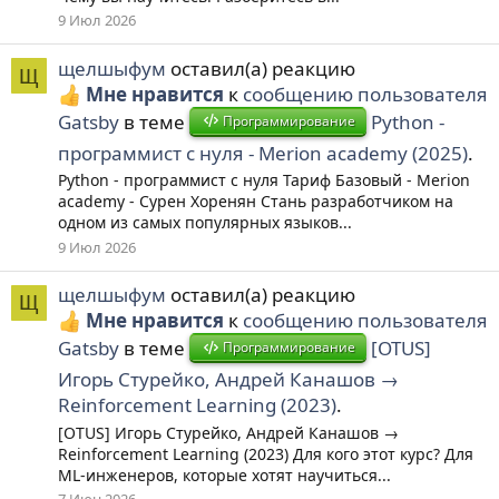
9 Июл 2026
щелшыфум
оставил(а) реакцию
Щ
Мне нравится
к
сообщению пользователя
Gatsby
в теме
Python -
Программирование
программист с нуля - Merion academy (2025)
.
Python - программист с нуля Тариф Базовый - Merion
academy - Сурен Хоренян Стань разработчиком на
одном из самых популярных языков...
9 Июл 2026
щелшыфум
оставил(а) реакцию
Щ
Мне нравится
к
сообщению пользователя
Gatsby
в теме
[OTUS]
Программирование
Игорь Стурейко, Андрей Канашов →
Reinforcement Learning (2023)
.
[OTUS] Игорь Стурейко, Андрей Канашов →
Reinforcement Learning (2023) Для кого этот курс? Для
ML-инженеров, которые хотят научиться...