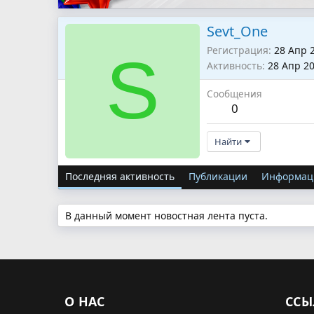
Sevt_One
Регистрация
28 Апр 
S
Активность
28 Апр 2
Сообщения
0
Найти
Последняя активность
Публикации
Информац
В данный момент новостная лента пуста.
О НАС
ССЫ