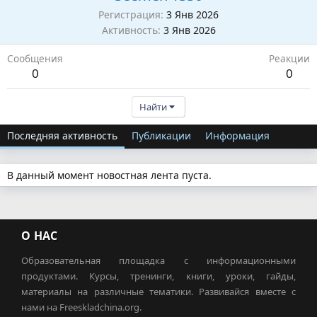
Регистрация
3 Янв 2026
Активность
3 Янв 2026
Сообщения
Реакции
0
0
Найти
Последняя активность
Публикации
Информация
В данный момент новостная лента пуста.
О НАС
Образовательная площадка с информационными
продуктами. Курсы, тренинги, книги, уроки, гайды,
материалы на различные тематики. Развивайся вместе с
нами на Freeskladchina.org.