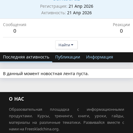
Регистрация
21 Апр 2026
Активность
21 Апр 2026
Сообщения
Реакции
0
0
Найти
Последняя активность
Публикации
Информация
В данный момент новостная лента пуста.
О НАС
Образовательная площадка с информационными
продуктами. Курсы, тренинги, книги, уроки, гайды,
материалы на различные тематики. Развивайся вместе с
нами на Freeskladchina.org.