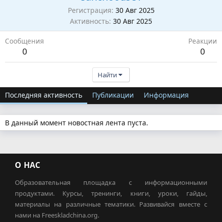
Регистрация
30 Авг 2025
Активность
30 Авг 2025
Сообщения
Реакции
0
0
Найти
Последняя активность
Публикации
Информация
В данный момент новостная лента пуста.
О НАС
Образовательная площадка с информационными
продуктами. Курсы, тренинги, книги, уроки, гайды,
материалы на различные тематики. Развивайся вместе с
нами на Freeskladchina.org.