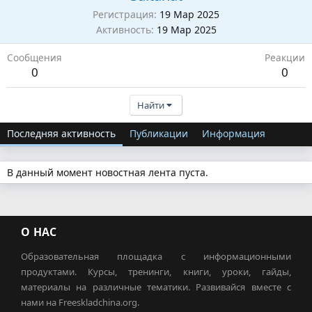
Регистрация
19 Мар 2025
Активность
19 Мар 2025
Сообщения
Реакции
0
0
Найти
Последняя активность
Публикации
Информация
В данный момент новостная лента пуста.
О НАС
Образовательная площадка с информационными
продуктами. Курсы, тренинги, книги, уроки, гайды,
материалы на различные тематики. Развивайся вместе с
нами на Freeskladchina.org.