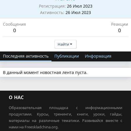
Регистрация
26 Июл 2023
Активность
26 Июл 2023
Сообщения
Реакции
0
0
Найти
Последняя активность
Публикации
Информация
В данный момент новостная лента пуста.
О НАС
Образовательная площадка с информационными
продуктами. Курсы, тренинги, книги, уроки, гайды,
материалы на различные тематики. Развивайся вместе с
нами на Freeskladchina.org.