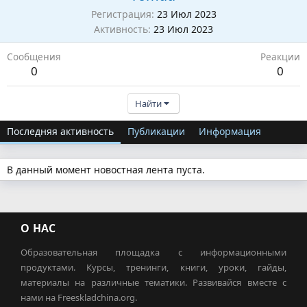
Регистрация
23 Июл 2023
Активность
23 Июл 2023
Сообщения
Реакции
0
0
Найти
Последняя активность
Публикации
Информация
В данный момент новостная лента пуста.
О НАС
Образовательная площадка с информационными
продуктами. Курсы, тренинги, книги, уроки, гайды,
материалы на различные тематики. Развивайся вместе с
нами на Freeskladchina.org.