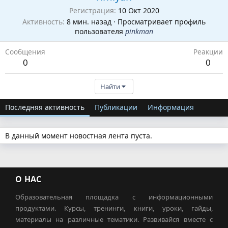
Регистрация
10 Окт 2020
Активность
8 мин. назад
·
Просматривает профиль
пользователя
pinkman
Сообщения
Реакции
0
0
Найти
Последняя активность
Публикации
Информация
В данный момент новостная лента пуста.
О НАС
Образовательная площадка с информационными
продуктами. Курсы, тренинги, книги, уроки, гайды,
материалы на различные тематики. Развивайся вместе с