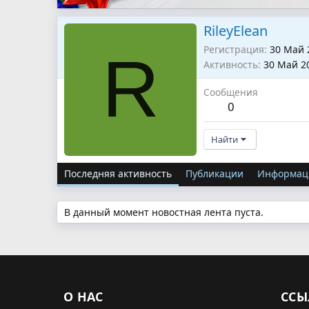
RileyElean
Регистрация
30 Май 
R
Активность
30 Май 2
Сообщения
0
Найти
Последняя активность
Публикации
Информац
В данный момент новостная лента пуста.
О НАС
ССЫ