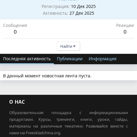
Регистрация
10 Дек 2025
Активность
27 Дек 2025
Сообщения
Реакции
0
0
Найти
Последняя активность
Публикации
Информация
В данный момент новостная лента пуста.
О НАС
Образовательная площадка с информационными
продуктами. Курсы, тренинги, книги, уроки, гайды,
материалы на различные тематики. Развивайся вместе с
нами на Freeskladchina.org.