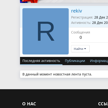
rekiv
Регистрация
28 Дек 
R
Активность
28 Дек 2
Сообщения
0
Найти
Последняя активность
Публикации
Информац
В данный момент новостная лента пуста.
О НАС
ССЫ