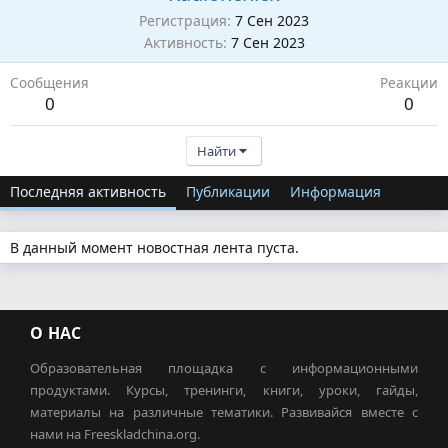
Регистрация
7 Сен 2023
Активность
7 Сен 2023
Сообщения
Реакции
0
0
Найти
Последняя активность
Публикации
Информация
В данный момент новостная лента пуста.
О НАС
Образовательная площадка с информационными
продуктами. Курсы, тренинги, книги, уроки, гайды,
материалы на различные тематики. Развивайся вместе с
нами на Freeskladchina.org.