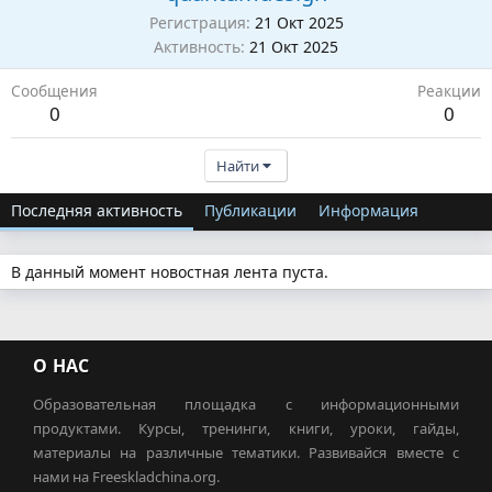
Регистрация
21 Окт 2025
Активность
21 Окт 2025
Сообщения
Реакции
0
0
Найти
Последняя активность
Публикации
Информация
В данный момент новостная лента пуста.
О НАС
Образовательная площадка с информационными
продуктами. Курсы, тренинги, книги, уроки, гайды,
материалы на различные тематики. Развивайся вместе с
нами на Freeskladchina.org.