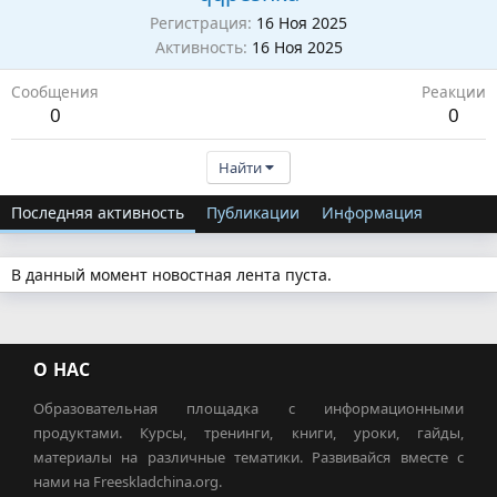
Регистрация
16 Ноя 2025
Активность
16 Ноя 2025
Сообщения
Реакции
0
0
Найти
Последняя активность
Публикации
Информация
В данный момент новостная лента пуста.
О НАС
Образовательная площадка с информационными
продуктами. Курсы, тренинги, книги, уроки, гайды,
материалы на различные тематики. Развивайся вместе с
нами на Freeskladchina.org.