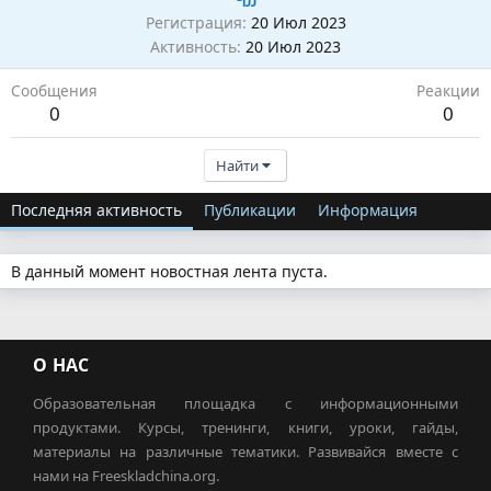
Регистрация
20 Июл 2023
Активность
20 Июл 2023
Сообщения
Реакции
0
0
Найти
Последняя активность
Публикации
Информация
В данный момент новостная лента пуста.
О НАС
Образовательная площадка с информационными
продуктами. Курсы, тренинги, книги, уроки, гайды,
материалы на различные тематики. Развивайся вместе с
нами на Freeskladchina.org.