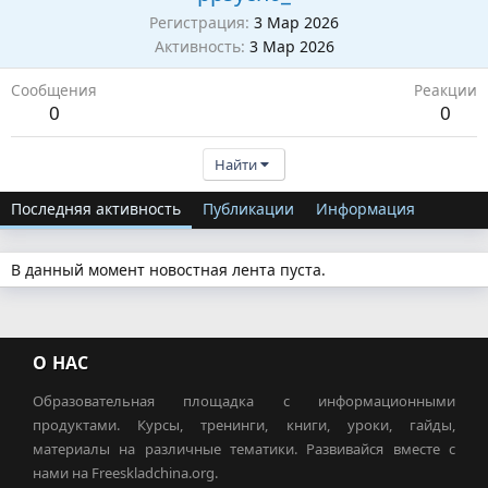
Регистрация
3 Мар 2026
Активность
3 Мар 2026
Сообщения
Реакции
0
0
Найти
Последняя активность
Публикации
Информация
В данный момент новостная лента пуста.
О НАС
Образовательная площадка с информационными
продуктами. Курсы, тренинги, книги, уроки, гайды,
материалы на различные тематики. Развивайся вместе с
нами на Freeskladchina.org.