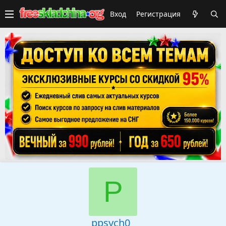
Вход
Регистрация
P
ppsych0_