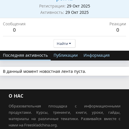
Регистрация
29 Окт 2025
Активность
29 Окт 2025
Сообщения
Реакции
0
0
Найти
Последняя активность
Публикации
Информация
В данный момент новостная лента пуста.
О НАС
Образовательная площадка с информационными
продуктами. Курсы, тренинги, книги, уроки, гайды,
материалы на различные тематики. Развивайся вместе с
нами на Freeskladchina.org.