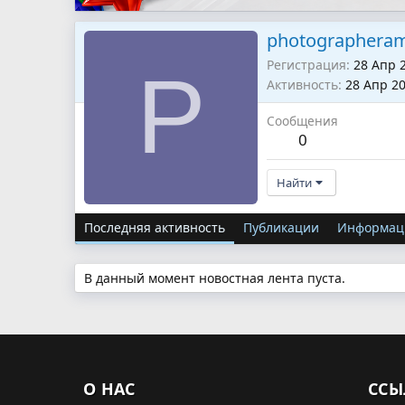
photographeram
Регистрация
28 Апр 
P
Активность
28 Апр 2
Сообщения
0
Найти
Последняя активность
Публикации
Информац
В данный момент новостная лента пуста.
О НАС
ССЫ