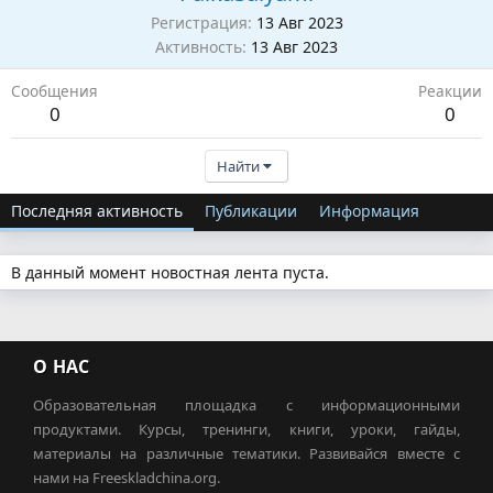
Регистрация
13 Авг 2023
Активность
13 Авг 2023
Сообщения
Реакции
0
0
Найти
Последняя активность
Публикации
Информация
В данный момент новостная лента пуста.
О НАС
Образовательная площадка с информационными
продуктами. Курсы, тренинги, книги, уроки, гайды,
материалы на различные тематики. Развивайся вместе с
нами на Freeskladchina.org.