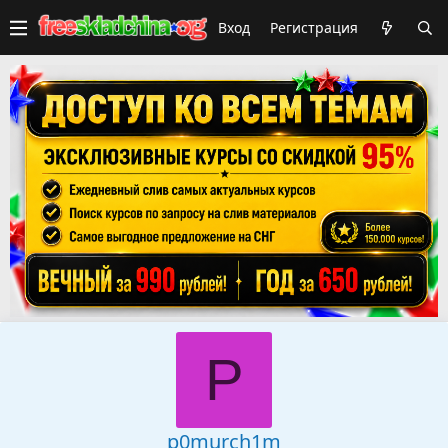
Вход
Регистрация
P
p0murch1m